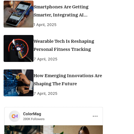
Smartphones Are Getting
Smarter, Integrating AI
Everyday Life
1 April, 2025
Wearable Tech Is Reshaping
Personal Fitness Tracking
7 April, 2025
How Emerging Innovations Are
Shaping The Future
7 April, 2025