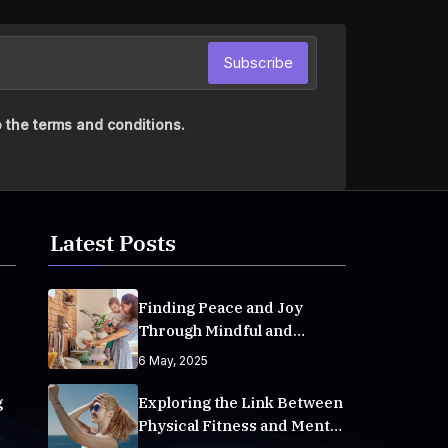
Subscribe
 the terms and conditions.
Latest Posts
Finding Peace and Joy
Through Mindful and
Empathetic Practices
6 May, 2025
g
Exploring the Link Between
Physical Fitness and Mental