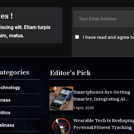
es !
cing elit. Etiam turpis
sim, metus.
I have read and agree to
ategories
Editor's Pick
echnology
Smartphones Are Getting
Smarter, Integrating AI
tness
Everyday Life
1 April, 2025
litics
Wearable Tech Is Reshapin
ellness
Personal Fitness Tracking