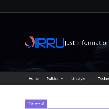
Skip
to
content
Just Informatio
Home
Politics
Lifestyle
Techn
Tutorial